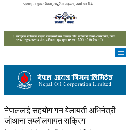
"उत्पादनमा गुणस्तरीयता, आपूर्तिमा सहजता, उपभोगमा विवेकशीलता" - The Sustainable Consum
नेपाललाई सहयोग गर्न बेलायती अभिनेत्री
जोआना लम्लीलगायत सक्रिय