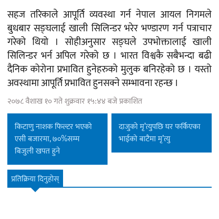
सहज तरिकाले आपूर्ति व्यवस्था गर्न नेपाल आयल निगमले
बुधबार सङ्घलाई खाली सिलिन्डर भरेर भण्डारण गर्न पत्राचार
गरेको थियो । सोहीअनुसार सङ्घले उपभोक्तालाई खाली
सिलिन्डर भर्न अपिल गरेको छ । भारत विश्वकै सबैभन्दा बढी
दैनिक कोरोना प्रभावित हुनेहरुको मुलुक बनिरहेको छ । यस्तो
अवस्थामा आपूर्ति प्रभावित हुनसक्ने सम्भावना रहन्छ ।
२०७८ वैशाख १० गते शुक्रवार १५:४४ बजे प्रकाशित
किटाणु नाशक फिल्टर भएको
दाजुको मृ’त्युपछि घर फर्किएका
एसी बजारमा, ७०%सम्म
भाईको बाटैमा मृ’त्यु
बिजुली खपत हुने
प्रतिक्रिया दिनुहोस्