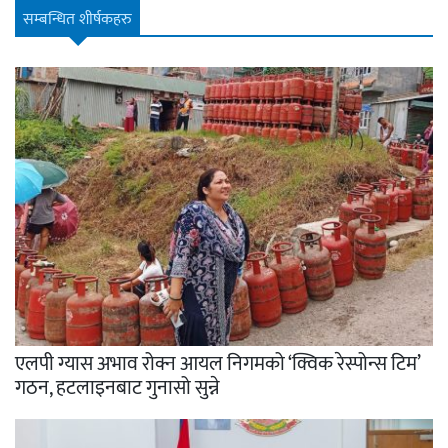
सम्बन्धित शीर्षकहरु
एलपी ग्यास अभाव रोक्न आयल निगमको ‘क्विक रेस्पोन्स टिम’
गठन, हटलाइनबाट गुनासो सुन्ने