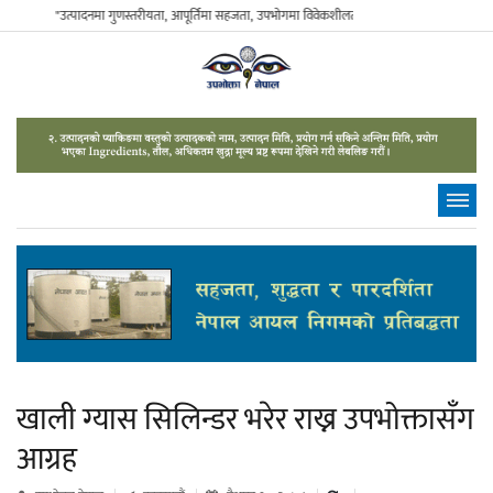
"उत्पादनमा गुणस्तरीयता, आपूर्तिमा सहजता, उपभोगमा विवेकशीलता" - The Sustainable Consumer.
खाली ग्यास सिलिन्डर भरेर राख्न उपभोक्तासँग
आग्रह