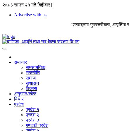
२०८३ साउन २१ गते बिहीवार |
Advertise with us
"उत्पादनमा गुणस्तरीयता, आपूर्तिमा
समाचार
समसामयिक
राजनीति
समाज
सुशासन
विकास
अनुगमन/खाेज
विचार
प्रदेश
प्रदेश १
प्रदेश २
प्रदेश ३
गण्डकी प्रदेश
प्रदेश ५