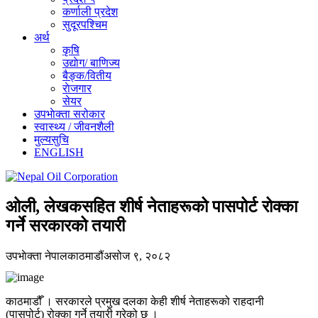
कर्णाली प्रदेश
सुदूरपश्चिम
अर्थ
कृषि
उद्याेग/ बाणिज्य
बैङ्क/वितीय
राेजगार
सेयर
उपभाेक्ता सरोकार
स्वास्थ्य / जीवनशैली
मुल्यसुचि
ENGLISH
ओली, लेखकसहित शीर्ष नेताहरूको पासपोर्ट रोक्का
गर्ने सरकारको तयारी
उपभाेक्ता नेपाल
काठमाडौं
असोज ९, २०८२
काठमाडौँ । सरकारले प्रमुख दलका केही शीर्ष नेताहरूको राहदानी
(पासपोर्ट) रोक्का गर्ने तयारी गरेको छ ।