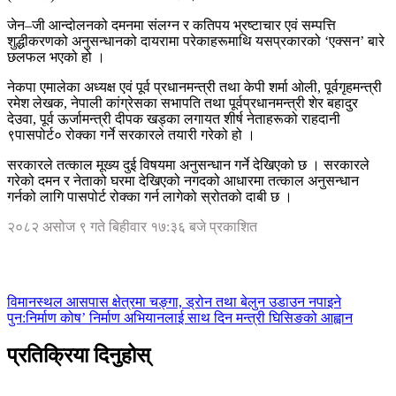
जेन–जी आन्दोलनको दमनमा संलग्न र कतिपय भ्रष्टाचार एवं सम्पत्ति
शुद्धीकरणको अनुसन्धानको दायरामा परेकाहरूमाथि यसप्रकारको ‘एक्सन’ बारे
छलफल भएको हो ।
नेकपा एमालेका अध्यक्ष एवं पूर्व प्रधानमन्त्री तथा केपी शर्मा ओली, पूर्वगृहमन्त्री
रमेश लेखक, नेपाली कांग्रेसका सभापति तथा पूर्वप्रधानमन्त्री शेर बहादुर
देउवा, पूर्व ऊर्जामन्त्री दीपक खड्का लगायत शीर्ष नेताहरूको राहदानी
९पासपोर्ट० रोक्का गर्ने सरकारले तयारी गरेको हो ।
सरकारले तत्काल मूख्य दुई विषयमा अनुसन्धान गर्ने देखिएको छ । सरकारले
गरेको दमन र नेताको घरमा देखिएको नगदको आधारमा तत्काल अनुसन्धान
गर्नको लागि पासपोर्ट रोक्का गर्न लागेको स्रोतको दाबी छ ।
२०८२ असोज ९ गते बिहीवार १७:३६ बजे प्रकाशित
विमानस्थल आसपास क्षेत्रमा चङ्गा, ड्रोन तथा बेलुन उडाउन नपाइने
पुन:निर्माण कोष’ निर्माण अभियानलाई साथ दिन मन्त्री घिसिङको आह्वान
प्रतिक्रिया दिनुहोस्