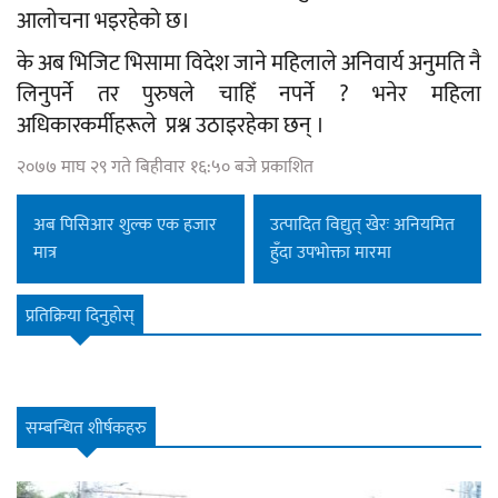
आलोचना भइरहेको छ।
के अब भिजिट भिसामा विदेश जाने महिलाले अनिवार्य अनुमति नै
लिनुपर्ने तर पुरुषले चाहिँ नपर्ने ? भनेर महिला
अधिकारकर्मीहरूले प्रश्न उठाइरहेका छन् ।
२०७७ माघ २९ गते बिहीवार १६:५० बजे प्रकाशित
अब पिसिआर शुल्क एक हजार
उत्पादित विद्युत् खेरः अनियमित
मात्र
हुँदा उपभोक्ता मारमा
प्रतिक्रिया दिनुहोस्
सम्बन्धित शीर्षकहरु