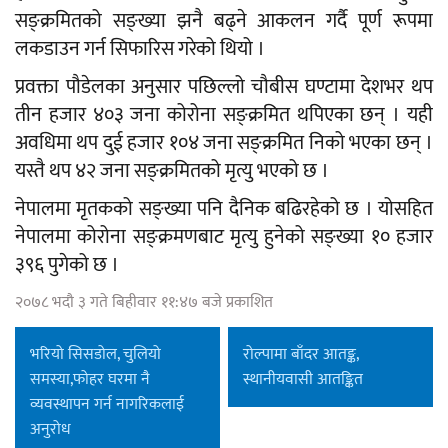
सङ्क्रमितको सङ्ख्या झनै बढ्ने आकलन गर्दै पूर्ण रूपमा
लकडाउन गर्न सिफारिस गरेको थियो ।
प्रवक्ता पौडेलका अनुसार पछिल्लो चौबीस घण्टामा देशभर थप
तीन हजार ४०३ जना कोरोना सङ्क्रमित थपिएका छन् । यही
अवधिमा थप दुई हजार १०४ जना सङ्क्रमित निको भएका छन् ।
यस्तै थप ४२ जना सङ्क्रमितको मृत्यु भएको छ ।
नेपालमा मृतकको सङ्ख्या पनि दैनिक बढिरहेको छ । योसहित
नेपालमा कोरोना सङ्क्रमणबाट मृत्यु हुनेको सङ्ख्या १० हजार
३९६ पुगेको छ ।
२०७८ भदौ ३ गते बिहीवार ११:४७ बजे प्रकाशित
भरियो सिसडोल, चुलियो
रोल्पामा बाँदर आतङ्क,
समस्या,फोहर घरमा नै
स्थानीयवासी आतङ्कित
व्यवस्थापन गर्न नागरिकलाई
अनुरोध