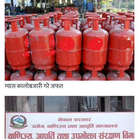
ग्यास कालोबजारी गरे जफत