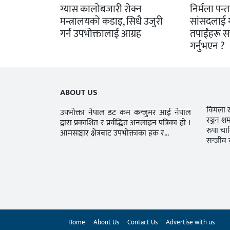
ग्यास कालोबजारी रोक्न
निर्मला पन्तबा
मन्त्रालयको कडाइ, सिधै उजुरी
सांसदलाई गृह
गर्न उपभोक्तालाई आग्रह
तपाईंहरू सत
गर्नुभएन ?
ABOUT US
विमला
उपभोक्ता नेपाल डट कम कन्जुमर आई नेपाल
रञ्जन शर
द्वारा प्रकाशित र प्रर्वद्धित अनलाइन पत्रिका हो ।
रुपा चा
आमसञ्चार क्षेत्रबाट उपभोक्ताका हक र...
सन्जीव 
Home
About Us
Contact Us
Advertise with us