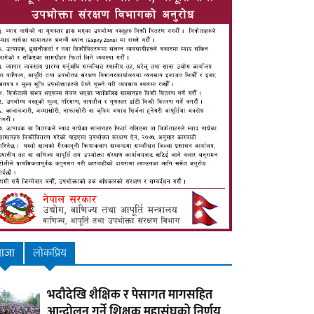
ाजा
लाेकप्रिय
भदौदेखि शैक्षिक र पेसागत मागसहित
आन्दोलन गर्ने शिक्षक महासंघको निर्णय