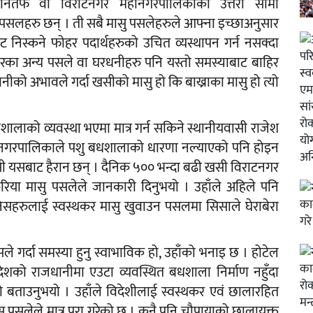
रानतर्फ वा विराटनगर महानगरपालिकाको उत्तरी सीमा
पसलहरु छन् । ती सबै मासु पसलेहरुले आफ्ना इच्छाअनुसार
ाट निस्कने फोहर पदार्थहरुको उचित व्यस्थापन गर्न नसक्दा
रपरका अन्य पसले वा घरधनीहरु पनि यस्तो समस्याबाट बाहिर
ीको अभावले गर्दा खसीको मासु हो कि बाख्राका मासु हो त्यो
।
शालाको व्यवस्था भएमा मात्र गर्न सकिने स्थानीयवासी राजेश
 महानगरपालिकाले पशु बधशालाको धारणा नल्याएको पनि होइन
ी यसबाट हैरान छन् । दैनिक ५०० भन्दा बढी खसी विराटनगर
त करिया मासु पसलेले जानकारी दिनुभयो । उहाँले अहिले पनि
िसहरुलाई स्वस्थकर मासु खुवाउन पसलमा सिसाले घेराबेरा
सले गर्दा समस्या हुनु स्वाभाविक हो, उहाँको भनाइ छ । होटेल
 प्रदेशको राजधानीमा एउटा व्यवस्थित बधशाला निर्माण नहुँदा
ो बताउनुभयो । उहाँले विदेशीलाई स्वस्थकर एवं छालारहित
 पसलेले मात्र पूरा गरेको छ । कुनै पनि चौपायाको छालायुक्त