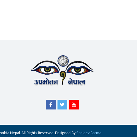
okta Nepal. All Rights Reserved. Designed By
Sanjeev Barma