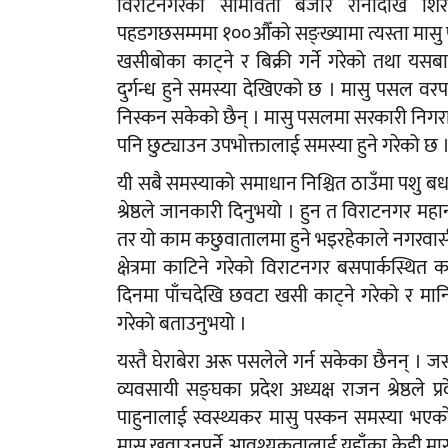
विराटनगरको सीमावर्ती बजार रानीदेखि शि
पहडगछसम्ममा १००औँको सङ्ख्यामा त्यस्ता मासु 
खसीबोका काट्ने र बिक्री गर्ने गरेको तथा यसब
दुर्गन्ध हुने समस्या देखिएको छ । मासु पसल व
निस्कन सकेको छैन् । मासु पसलमा सरकारी निगरान
पनि छुट्याउन उपभोक्तालाई समस्या हुने गरेको छ 
यी सबै समस्याको समाधान निश्चित ठाउँमा पशु बध
श्रेष्ठले जानकारी दिनुभयो । हुन त विराटनगर
तर यो काम कछुवातालमा हुने भइरहेकाले नगरवास
क्षेत्रमा काटिने गरेको विराटनगर बसपार्कस्थि
दिनमा पाँचदेखि छवटा खसी काट्ने गरेको र मान
गरेको बताउनुभयो ।
यस्तै घेराबेरा अरू पसलेले गर्न सकेका छैनन् । ज
व्यवसायी सङ्घका प्रदेश अध्यक्ष राजन श्रेष्ठले
पाहुनालाई स्वस्थ्यकर मासु पस्कन समस्या भएक
मासु खुवाउनुपर्ने आवश्यकतालाई यहाँका केही मासु