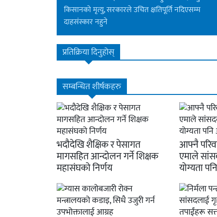
किसानको मृत्यु, सरकारले उचित क्षतिपूर्ति नदिएसम्म
दाहसंस्कार नहुने
प्रतिक्रिया दिनुहोस्
सम्बन्धित शीर्षकहरु
भदौदेखि शैक्षिक र पेसागत
आफ्नै परिव
मागसहित आन्दोलन गर्ने शिक्षक
एमाले सांस
महासंघको निर्णय
योग्यता पनि