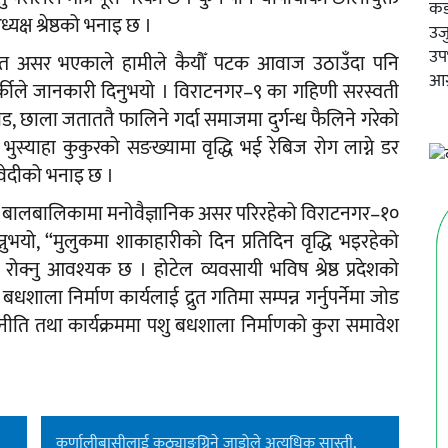
्यक्ष श्रेष्ठको भनाइ छ ।
त असर भएकाले हामीले कैयौँ पटक आवाज उठाउँदा पनि
र्कीले जानकारी दिनुभयो । विराटनगर–९ का गहिणी सरस्वती
हाड, छाला जताततै फालिने गर्दा समाजमा दुर्गन्ध फैलिने गरेको
्याहा कुकुरको सङख्यामा वृद्धि भई रेबिज रोग लाग्ने डर
वेदीको भनाइ छ ।
दा बालबालिकामा मनोवैज्ञानिक असर परिरहेको विराटनगर–१०
्नुभयो, “मुलुकमा शाकाहारीको दिन प्रतिदिन वृद्धि भइरहेको
ोक्नु आवश्यक छ । होटेल व्यवसायी भविष श्रेष्ठ प्रदेशको
ाला निर्माण कार्यलाई द्रुत गतिमा सम्पन्न गर्नुपर्नेमा जोड
ति तथा कार्यक्रममा पशु बधशाला निर्माणको कुरा समावेश
कर्णालीबासीलाई कठ्याङ्ग्रिने जाडोले अत्यधिक सास्ती,