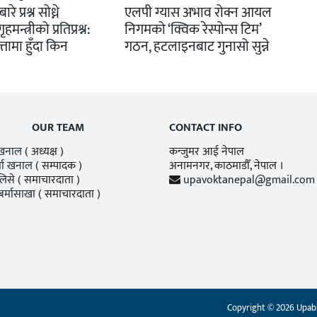
रे प्रश्न सोध्ने
एलपी ग्यास अभाव रोक्न आयल
मन्त्रीको प्रतिप्रश्न:
निगमको ‘क्विक रेस्पोन्स टिम’
्तामा हुँदा किन
गठन, हटलाइनबाट गुनासो सुन्ने
OUR TEAM
CONTACT INFO
 खनाल
( अध्यक्ष )
कन्जुमर आई नेपाल
्मा खनाल
( सम्पादक )
अनामनगर, काठमाडाैँ, नेपाल ।
लिसे
( समाचारदाता )
upavoktanepal@gmail.com
बर्मासाखा
( समाचारदाता )
Copyright © 2026 Upabh