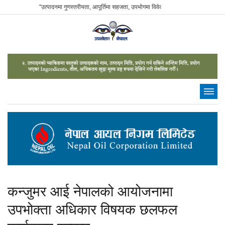
"उत्पादनमा गुणस्तरीयता, आपूर्तिमा सहजता, उपभोगमा विवेकशीलता" - The Sustainable Con
कन्जुमर आई नेपालको आयोजनामा
उपभोक्ता अधिकार विषयक छलफल