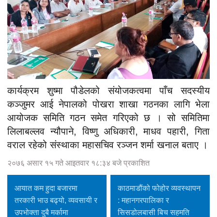
कार्यक्रम शुष्मा पौडेलको संयोजकत्वमा पाँच सदस्यीय
कञ्जुमर आई नेपालको पोखरा शाखा गठनका लागि भेला
आयोजक समिति गठन समेत गरिएको छ । सो समितिमा
लिलाबल्लव न्यौपाने, विष्णु अधिकारी, माधव पहारी, गिता
वराल रहेको संस्थाका महासचिव रञ्जन शर्मा खनाल बताए ।
२०७६ असार १५ गते आइतवार १८:३४ बजे प्रकाशित
आयात कम हुदा बजारमा
काठमाडौंको फोहोर व्यवस्थापन
तरकारी भाउ बढ्यो, व्यवसायी र
: महानगरपालिका र
उपभोक्ता दुबै मर्कामा
सिसडोलबासी बिच सहमति