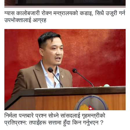
ग्यास कालोबजारी रोक्न मन्त्रालयको कडाइ, सिधै उजुरी गर्न
उपभोक्तालाई आग्रह
निर्मला पन्तबारे प्रश्न सोध्ने सांसदलाई गृहमन्त्रीको
प्रतिप्रश्न: तपाईंहरू सत्तामा हुँदा किन गर्नुभएन ?