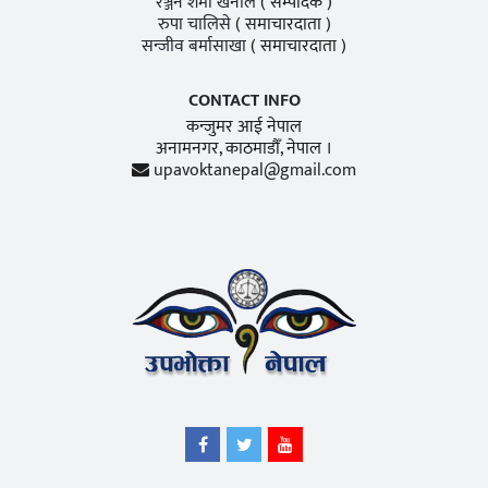
रञ्जन शर्मा खनाल
( सम्पादक )
रुपा चालिसे
( समाचारदाता )
सन्जीव बर्मासाखा
( समाचारदाता )
CONTACT INFO
कन्जुमर आई नेपाल
अनामनगर, काठमाडाैँ, नेपाल ।
upavoktanepal@gmail.com