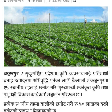
उपभाेक्ता नेपाल
काठमाडौं
मंसिर १९, २०७६
कञ्चनपुर ।
सुदूरपश्चिम प्रदेशमा कृषि व्यवसायलाई प्रतिस्पर्धी
बनाई उत्पादनमा अभिवृद्धि गर्नका लागि कैलाली र कञ्चनपुरमा
१५ स्थानीय तहलाई छनोट गरि ‘मुख्यमन्त्री एकीकृत कृषि तथा
पशुपक्षी विकास कार्यक्रम’ सञ्चालन गरिएको छ ।
प्रत्येक स्थानीय तहमा बालीको छनोट गरी रु ५० लाखका दरले
बजेटको व्यवस्था मिलाइएको छ ।