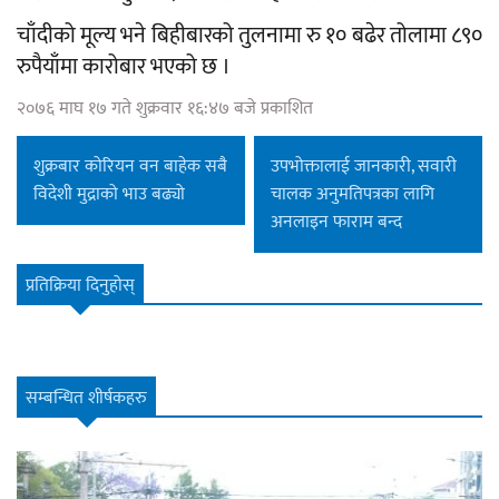
चाँदीको मूल्य भने बिहीबारको तुलनामा रु १० बढेर तोलामा ८९०
रुपैयाँमा कारोबार भएको छ ।
२०७६ माघ १७ गते शुक्रवार १६:४७ बजे प्रकाशित
शुक्रबार कोरियन वन बाहेक सबै
उपभोक्तालाई जानकारी, सवारी
विदेशी मुद्राको भाउ बढ्यो
चालक अनुमतिपत्रका लागि
अनलाइन फाराम बन्द
प्रतिक्रिया दिनुहोस्
सम्बन्धित शीर्षकहरु