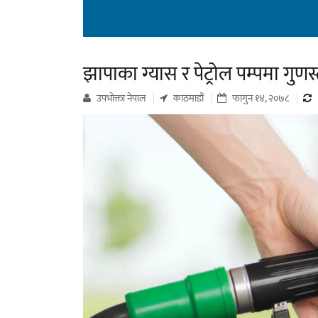
झापाका ग्यास र पेट्रोल पम्पमा गुण
उपभाेक्ता नेपाल
काठमाडौं
फागुन १४, २०७८