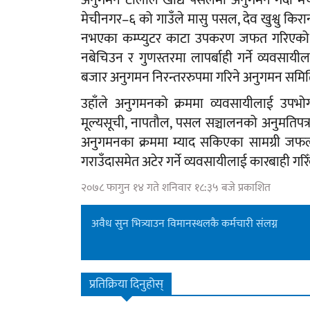
अनुगमन टोलीले खाद्य पसलमा अनुगमन गर्दा 
मेचीनगर–६ को गाउँले मासु पसल, देव खुश्वु किर
नभएका कम्प्युटर काटा उपकरण जफत गरिएको अ
नबेचिउन र गुणस्तरमा लापर्बाही गर्ने व्यवसा
बजार अनुगमन निरन्तररुपमा गरिने अनुगमन समित
उहाँले अनुगमनको क्रममा व्यवसायीलाई उपभोग्य
मूल्यसूची, नापतौल, पसल सञ्चालनको अनुमतिपत्र,
अनुगमनका क्रममा म्याद सकिएका सामग्री ज
गराउँदासमेत अटेर गर्ने व्यवसायीलाई कारबाही गर
२०७८ फागुन १४ गते शनिवार १८:३५ बजे प्रकाशित
अवैध सुन भित्र्याउन विमानस्थलकै कर्मचारी संलग्न
प्रतिक्रिया दिनुहोस्