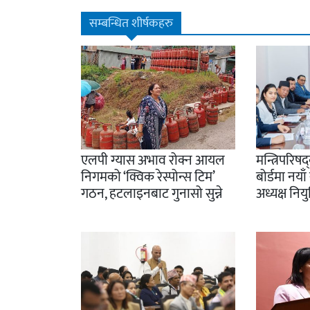
सम्बन्धित शीर्षकहरु
एलपी ग्यास अभाव रोक्न आयल
मन्त्रिपरिष
निगमको ‘क्विक रेस्पोन्स टिम’
बोर्डमा नय
गठन, हटलाइनबाट गुनासो सुन्ने
अध्यक्ष नियु