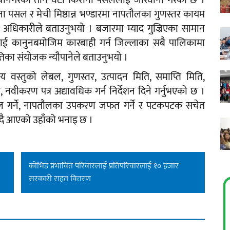
मेचीनगरका तीन वटा किराना पसललाई जरिवाना गरेको छ ।
ाना पसल र मेची मिष्ठान्न भण्डारमा नापतौलका गुणस्तर कायम
धिकारीले बताउनुभयो । बजारमा म्याद गुज्रिएका सामान
यीलाई कानुनबमोजिम कारबाही गर्न जिल्लाका सबै पालिकामा
िका संयोजक न्यौपानेले बताउनुभयो ।
 वस्तुको लेबल, गुणस्तर, उत्पादन मिति, समाप्ति मिति,
 नवीकरण पत्र अद्यावधिक गर्न निर्देशन दिने गर्नुभएको छ ।
फल गर्ने, नापतौलका उपकरण जफत गर्ने र पटकपटक सचेत
िँदै आएको उहाँको भनाइ छ ।
कोभिड प्रभावित परिवारलाई प्रतिपरिवारलाई १० हजार
सरकारी राहत वितरण