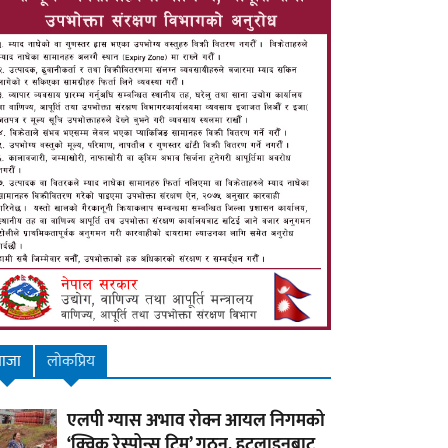
ाजा
लाेकप्रिय
एलपी ग्यास अभाव रोक्न आयल निगमको
‘क्विक रेस्पोन्स टिम’ गठन, हटलाइनबाट