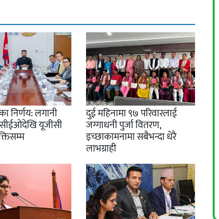
द्का निर्णय: लगानी
दुई महिनामा ९७ परिवारलाई
ाँ सीईओदेखि यूजीसी
जग्गाधनी पुर्जा वितरण,
क्तिसम्म
इच्छाकामनामा सबैभन्दा धेरै
लाभग्राही