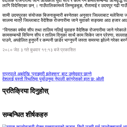
वैदेशिक रोजगारीमा जाने अधिकांश युवा सीप र काम गर्ने क्षमतासम्बन्धी अभिवृद
लागि विदेसिएका छन् । गाउँपालिकामध्ये लिम्चुङबुङ, रौतामाई र उदयपुर गढी गाउँ
सामी उदयपुरका संयोजक बिजनाकुमारी बस्नेतका अनुसार जिल्लाबाट मलेसिया जान
सालमा मात्रै जिल्लाबाट वैदेशिक रोजगारीमा जाने युवाको सङ्ख्या आठ हजार 
“विगतका वर्षमा सीप तथा तालिम नलिई युवाहरु वैदेशिक रोजगारीमा जाने गरेकाले
कामसम्बन्धी विभिन्न सीप र तालिम दिनुका साथै काम सिकेर जान प्रेरणा, स
पाउने, अपहेलित हुनुपर्ने र कम्पनी छाडेर भाग्नुपर्ने जस्ता समस्या झोल्ने गरेका 
२०८० जेठ ३ गते बुधवार १९:१३ बजे प्रकाशित
राप्रपाले अबदेखि ‘प्राइमरी इलेक्सन’ बाट उम्मेदवार छान्ने
देशलाई यस्तो स्थितिमा पुर्याउनुमा नेपाली कांग्रेसको हात छ: ओली
प्रतिक्रिया दिनुहोस्
सम्बन्धित शीर्षकहरु