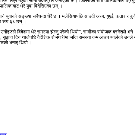
्धि तालिम लिएर गएका सामी उदयपुरले जनाएको छ । जिल्लाको आठ पालिकामध्ये त्रियु
पालिकाबाट धेरै युवा विदेसिएका छन् ।
े युवाको सङ्ख्या सबैधन्दा धेरै छ । मलेसियापछि साउदी अरब, युएई, कतार र कुव
आठ सय ६८ छन् ।
 उनीहरुले विदेशमा धेरै समस्या झेल्नु परेको थियो”, सामीका संयोजक बस्नेतले भ
ल्लाह, सुझाव दिन थालेपछि वैदेशिक रोजगारीमा जाँदा समस्या कम आउन थालेको 
बस्नेतको भनाइ थियो ।