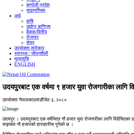
कर्णाली प्रदेश
सुदूरपश्चिम
अर्थ
कृषि
उद्याेग/ बाणिज्य
बैङ्क/वितीय
राेजगार
सेयर
उपभाेक्ता सरोकार
स्वास्थ्य / जीवनशैली
मुल्यसुचि
ENGLISH
उदयपुरबाट एक वर्षमा ९ हजार युवा रोजगारीका लागि वि
उपभाेक्ता नेपाल
काठमाडौं
जेठ ३, २०८०
उदयपुर । उदयपुरबाट एक वर्षभित्र नौ हजार युवा रोजगारीका लागि विदेसिएका छ
सङ्ख्या नौ हजारको हाराहारीमा पुगेको छ ।