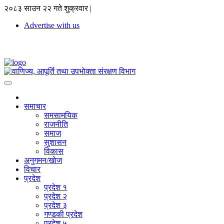
२०८३ साउन २२ गते शुक्रवार |
Advertise with us
समाचार
समसामयिक
राजनीति
समाज
सुशासन
विकास
अनुगमन/खाेज
विचार
प्रदेश
प्रदेश १
प्रदेश २
प्रदेश ३
गण्डकी प्रदेश
प्रदेश ५