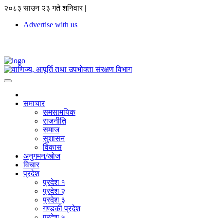
२०८३ साउन २३ गते शनिवार |
Advertise with us
समाचार
समसामयिक
राजनीति
समाज
सुशासन
विकास
अनुगमन/खाेज
विचार
प्रदेश
प्रदेश १
प्रदेश २
प्रदेश ३
गण्डकी प्रदेश
प्रदेश ५