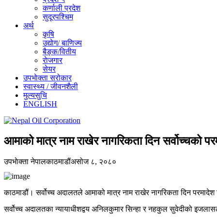
कर्णाली प्रदेश
सुदूरपश्चिम
अर्थ
कृषि
उद्याेग/ बाणिज्य
बैङ्क/वितीय
राेजगार
सेयर
उपभाेक्ता सरोकार
स्वास्थ्य / जीवनशैली
मुल्यसुचि
ENGLISH
आमाको मात्र नाम राखेर नागरिकता दिन सर्वोच्चको पर
उपभाेक्ता नेपाल
काठमाडौं
असोज ८, २०८०
काठमाडौं। सर्वोच्च अदालतले आमाको मात्र नाम राखेर नागरिकता दिन परमादेश 
सर्वोच्च अदालतका न्यायाधीशद्वय अनिलकुमार सिन्हा र नहकुल सुवेदीको इजलास