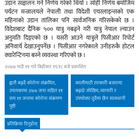
उडान सञ्चालन गर्ने निर्णय गरेको थियो । सोही निर्णय बमोजिम
पर्यटन मन्त्रालयले नेपाली तथा विदेशी एयरलाइन्सको एक
महिनाको उडान तालिका पनि सार्वजनिक गरिसकेको छ ।
विदेशबाट दैनिक ५०० यात्रु नबढ्ने गरी यात्रु नेपाल ल्याउन
अनुमति दिइएको छ । यसरी आउने यात्रुले पिसीआर रिपोर्ट
अनिवार्य देखाउनुपर्नेछ । पिसीआर नगरेकाले उनीहरुकै होटल
क्वारेन्टिनमा बस्ने व्यवस्था गरिएको छ ।
२०७७ भदौ ११ गते बिहीवार १९:१८ बजे प्रकाशित
ह्वात्तै बढ्दै कोरोना संक्रमित,
कालीमाटी तरकारी बजारमा
उपत्यकामा ३७७ जना सहित ११
बढ्दो जोखिम, व्यापारी र
सय ११ जनामा कोरोना संक्रमण
उपभोक्ता दुवैमा छैन सावधानी
पुष्टी
प्रतिक्रिया दिनुहोस्