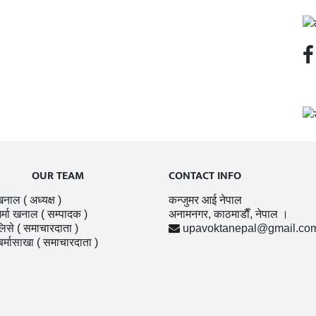
OUR TEAM
CONTACT INFO
खनाल
( अध्यक्ष )
कन्जुमर आई नेपाल
र्मा खनाल
( सम्पादक )
अनामनगर, काठमाडाैँ, नेपाल ।
लिसे
( समाचारदाता )
upavoktanepal@gmail.co
बर्मासाखा
( समाचारदाता )