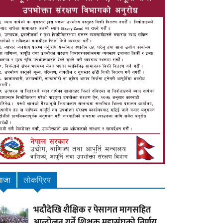
ाजा
लाेकप्रिय
भदौदेखि शैक्षिक र पेसागत मागसहित
आन्दोलन गर्ने शिक्षक महासंघको निर्णय