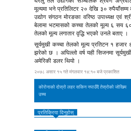
घरेलु तेल उद्योगका सञ्चालक श्रवण अग्रव
मूल्यमा भने प्रतिलिटर २० देखि ३० रुपैयाँस
उद्योग संगठन मोरङका वरिष्ठ उपाध्यक्ष एवं श
बेलामा भटमासको कच्चा तेलको मूल्य ६ सय ६
तेलको मूल्य लगातार वृद्धि भएको उनले बताए ।
सूर्यमुखी कच्चा तेलको मूल्य प्रतिटन १ 
झरेको छ । अघिल्लो वर्ष यही सिजनमा सूर्यम
अमेरिकी डलर थियो ।
२०७८ असार १५ गते मंगलवार १४:१० बजे प्रकाशित
कोरोनाको दोस्रो लहर सकिन नपाउँदै तेस्रोको जोखिम
उच्च
प्रतिक्रिया दिनुहोस्