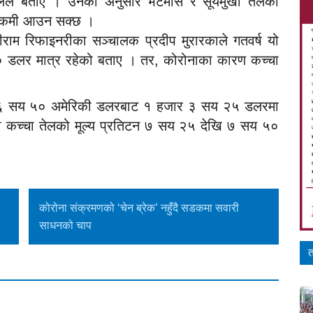
ालले बताए । उनका अनुसार भटमास र सूर्यमुखी तेलको
म्म कमी आउन सक्छ ।
्रीराम रिफाइनरीका सञ्चालक प्रदीप मुरारकाले गतवर्ष यो
० डलर मात्र रहेको बताए । तर, कोरोनाका कारण कच्चा
हजार ६ सय ५० अमेरिकी डलरबाट १ हजार ३ सय २५ डलरमा
ुखी कच्चा तेलको मूल्य प्रतिटन ७ सय २५ देखि ७ सय ५०
कोरोना संक्रमणको ‘चेन ब्रेक’ नहुँदै सडकमा सवारी
साधनको चाप
त