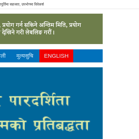
तिमा सहजता, उपभोगमा विवेकशीलता" - The Sustainable Consumer.
ैली
मुल्यसुचि
ENGLISH