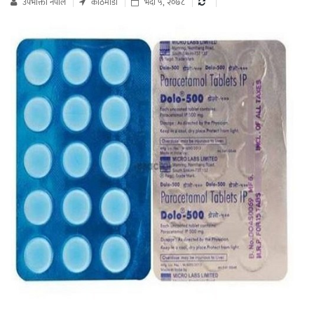
उपभाेक्ता नेपाल
काठमाडौं
भदौ ५, २०७८