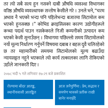
तर त्यो सबै सत्य हुन नसक्ने दाबी औषधि व्यवस्था विभागका
वरिष्ठ औषधि व्यवस्थापक सन्तोष केसीले गरे । उनले भने, “चरम
अभाव नै भएको भन्दा पनि पहिलेभन्दा बजारमा सिटामोल कम
भएको हुनसक्छ ।” कोभिड क्राइसिसका कारण उद्योगीहरूले
कच्चा पदार्थ पाउन नसकेकाले निजी कम्पनीको उत्पादन कम
भएको केसी सुनाउँछन् । विभागमा पछिल्लो समय सिटामोलको
नयाँ मूल्य निर्धारण गर्नुपर्ने विषयमा दबाब र बहस दुवै चलिरहेको
छ तर महामारीको समयमा सिटामोलको मूल्य बढाउँदा
न्यायसङ्गत नहुने भएकाले त्यो कार्य तत्कालका लागि रोकिएको
उहाँले जानकारी दिए ।
२०७८ भदौ ५ गते शनिवार १७:२९ बजे प्रकाशित
रोल्पामा बाँदर आतङ्क,
आज जनैपुर्णिमा : प्रेम, सद्भाव र
स्थानीयवासी आतङ्कित
समर्पण भावको प्रतीक राखी
बानेर मनाइँदै