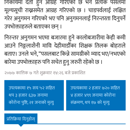
निकायमा दर्ता हुन आग्रह गरिएको छ भने प्रत्येक पसलमा
मूल्यसूची राख्नसमेत आग्रह गरिएको छ । चाडपर्वलाई लक्षित
गरेर अनुगमन गरिएको भए पनि अनुगमनलाई निरन्तरता दिनुपर्ने
उपभोक्ताहरुले बताएका छन् ।
निरन्तर अनुगमन भएमा बजारमा हुने कालोबजारीमा केही कमी
आउने निङ्गलाशैनी मावि देहीमाडौँका शिक्षक तिलक बोहराले
बताए। उनले भने, “पसलबाट किन्ने सामग्रीको म्याद भए/नभएको
बारेमा उपभोक्ताहरु पनि सचेत हुनु जरुरी रहेको छ ।
२०७७ कात्तिक ७ गते शुक्रवार १४:२६ बजे प्रकाशित
उपत्यकामा १५ सय ५२ सहित
उपत्यकामा २ हजार ७२० सहित
थप ३ हजार ६३७ जनामा
४ हजार ४९९ जनामा कोरोना
कोरोना पुष्टि, २१ जनाको मृत्यु
संक्रमण, थप १७ को मृत्यु
प्रतिक्रिया दिनुहोस्