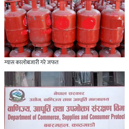
ग्यास कालोबजारी गरे जफत