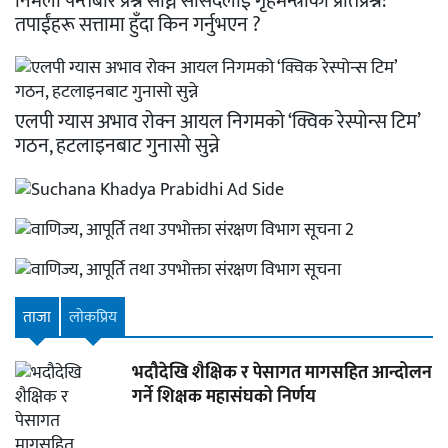
निर्मला पन्तबारे प्रश्न सोध्ने सांसदलाई गृहमन्त्रीको प्रतिप्रश्न:
तपाईंहरू सत्तामा हुँदा किन गर्नुभएन ?
एलपी ग्यास अभाव रोक्न आयल निगमको ‘क्विक रेस्पोन्स टिम’
गठन, हटलाइनबाट गुनासो सुन्ने
ताजा
लाेकप्रिय
भदौदेखि शैक्षिक र पेसागत मागसहित आन्दोलन
गर्ने शिक्षक महासंघको निर्णय