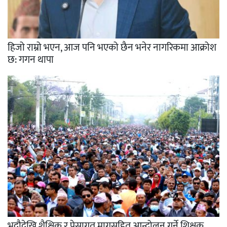
हिजो राम्रो भएन, आज पनि भएको छैन भनेर नागरिकमा आक्रोश
छ: गगन थापा
भदौदेखि शैक्षिक र पेसागत मागसहित आन्दोलन गर्ने शिक्षक