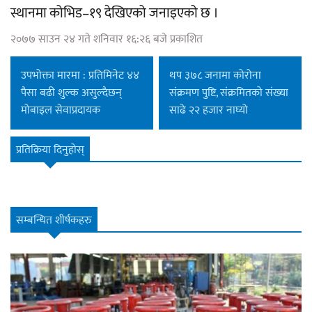
स्थानमा कोभिड–१९ देखिएको जनाइएको छ ।
२०७७ साउन २४ गते शनिवार १६:२६ बजे प्रकाशित
उपभोक्ता मारमा : प्रतिमिनेट ४४
थप ३७८ जनामा कोरोना
पैसा बढी शुल्क असुल्दैछन्
संक्रमण पुष्टि, संक्रमितको संख्या
मोबाइल सेवाप्रदायक
साढे २२ हजार नाघ्यो
प्रतिक्रिया दिनुहोस्
सम्बन्धित शीर्षकहरु