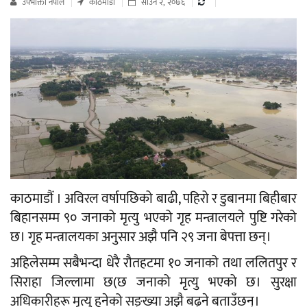
उपभाेक्ता नेपाल
काठमाडौं
साउन २, २०७६
काठमाडौं । अविरल वर्षापछिको बाढी, पहिरो र डुबानमा बिहीबार
बिहानसम्म ९० जनाको मृत्यु भएको गृह मन्त्रालयले पुष्टि गरेको
छ। गृह मन्त्रालयका अनुसार अझै पनि २९ जना बेपत्ता छन्।
अहिलेसम्म सबैभन्दा धेरै रौतहटमा १० जनाको तथा ललितपुर र
सिराहा जिल्लामा छ(छ जनाको मृत्यु भएको छ। सुरक्षा
अधिकारीहरू मृत्यु हुनेको सङ्ख्या अझै बढ्ने बताउँछन्।