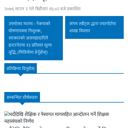
२०७६ साउन २ गते बिहीवार १६:०२ बजे प्रकाशित
उपभोक्ता मारमा : नेकपाको
संगम स्वीट्स द्धारा एयरपोर्टमा
घोषणापत्रमा निशुल्क,
शाखा विस्तार
सरकारको असमझदारीले
इन्टरनेटमा १३ प्रतिशत मूल्य
वृद्धि, (भिडियोमा हेर्नुहोस्)
प्रतिक्रिया दिनुहोस्
सम्बन्धित शीर्षकहरु