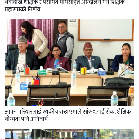
भदौदेखि शैक्षिक र पेसागत मागसहित आन्दोलन गर्ने शिक्षक
महासंघको निर्णय
आफ्नै परिवारलाई स्वकीय राख्न एमाले सांसदलाई रोक, शैक्षिक
योग्यता पनि अनिवार्य