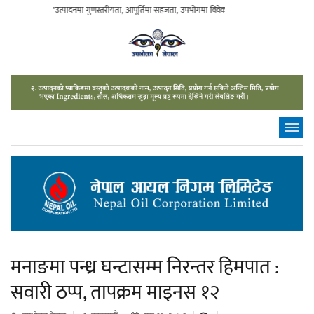
"उत्पादनमा गुणस्तरीयता, आपूर्तिमा सहजता, उपभोगमा विवेकशीलता" - The Sustainable Con
मनाङमा पन्ध्र घन्टासम्म निरन्तर हिमपात :
सवारी ठप्प, तापक्रम माइनस १२