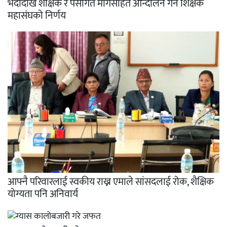
भदौदेखि शैक्षिक र पेसागत मागसहित आन्दोलन गर्ने शिक्षक
महासंघको निर्णय
आफ्नै परिवारलाई स्वकीय राख्न एमाले सांसदलाई रोक, शैक्षिक
योग्यता पनि अनिवार्य