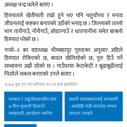
अध्यक्ष चन्द्र घलेले बताए ।
हिमपातले खेतीपाती राम्रो हुने भए पनि पशुचौपय र मनाव
जीवनलाई कष्टकर बनाएको उहाँको भनाइ छ । जिल्लाको तल्लो
भाग ताचैगाउँ, नाँचैगाउँ, ओडारगाउँ र धारापानीमा समेत बाक्लो
हिमपात परेको छ ।
नासो–२ का वडाध्यक्ष भीमबहादुर गुरुङका अनुसार अहिले
हिमपात रोकिएको छ, बादल खेलिरहेको छ, पुनः हिउँ पर्ने
सम्भावना अझै रहेको छ । गाउँघरमा केटाकेटी र बूढाबूढीलाई
चिसोले सकस बनाएको उनले बताए ।
२०७६ पुस १९ गते शनिवार १२:२१ बजे प्रकाशित
सरकार र उखु किसानबीच माघ
सवारी चालकहरुलाई जानकारी
७ भित्र भुक्तानी दिलाउने
: अबदेखि गाडी चलाउँदा चप्पल
समझदारी, आन्दोलन स्थगित
लगाउन नपाइने