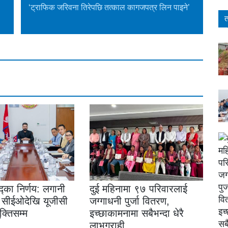
‘ट्राफिक जरिवना तिरेपछि तत्काल कागजपत्र लिन पाइने’
त
षद्का निर्णय: लगानी
दुई महिनामा ९७ परिवारलाई
ाँ सीईओदेखि यूजीसी
जग्गाधनी पुर्जा वितरण,
ुक्तिसम्म
इच्छाकामनामा सबैभन्दा धेरै
लाभग्राही