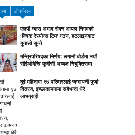
ाजा
लाेकप्रिय
एलपी ग्यास अभाव रोक्न आयल निगमको
‘क्विक रेस्पोन्स टिम’ गठन, हटलाइनबाट
गुनासो सुन्ने
मन्त्रिपरिषद्का निर्णय: लगानी बोर्डमा नयाँ
सीईओदेखि यूजीसी अध्यक्ष नियुक्तिसम्म
दुई महिनामा ९७ परिवारलाई जग्गाधनी पुर्जा
वितरण, इच्छाकामनामा सबैभन्दा धेरै
लाभग्राही