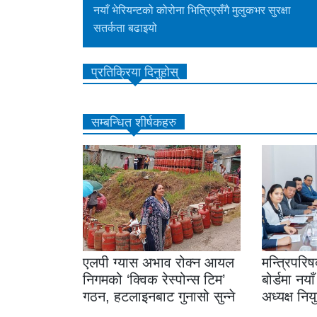
नयाँ भेरियन्टको कोरोना भित्रिएसँगै मुलुकभर सुरक्षा
सतर्कता बढाइयो
प्रतिक्रिया दिनुहोस्
सम्बन्धित शीर्षकहरु
एलपी ग्यास अभाव रोक्न आयल
मन्त्रिपरि
निगमको ‘क्विक रेस्पोन्स टिम’
बोर्डमा नय
गठन, हटलाइनबाट गुनासो सुन्ने
अध्यक्ष निय