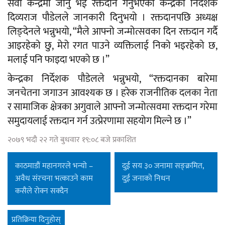
सेवा केन्द्रमा जानु भई रक्तदान गर्नुभएको केन्द्रका निर्देशक
दिव्यराज पौडेलले जानकारी दिनुभयो । रक्तदानपछि अध्यक्ष
लिङ्देनले भन्नुभयो, “मैले आफ्नो जन्मोत्सवका दिन रक्तदान गर्दै
आइरहेको छु, मेरो रगत पाउने व्यक्तिलाई निको भइरहेको छ,
मलाई पनि फाइदा भएको छ ।”
केन्द्रका निर्देशक पौडेलले भन्नुभयो, “रक्तदानका बारेमा
जनचेतना जगाउन आवश्यक छ । हरेक राजनीतिक दलका नेता
र सामाजिक क्षेत्रका अगुवाले आफ्नो जन्मोत्सवमा रक्तदान गरेमा
समुदायलाई रक्तदान गर्न उत्प्रेरणामा सहयोग मिल्ने छ ।”
२०७९ भदौ २२ गते बुधवार १९:०८ बजे प्रकाशित
काठमाडौं महानगरले भन्यो –
दुई सय ३० जनामा सङ्क्रमित,
अवैध संरचना भत्काउने काम
दुई जनाको निधन
कसैले रोक्न सक्दैन
प्रतिक्रिया दिनुहोस्