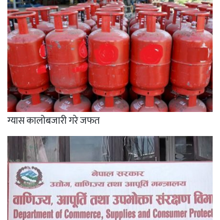
ग्यास कालोबजारी गरे जफत