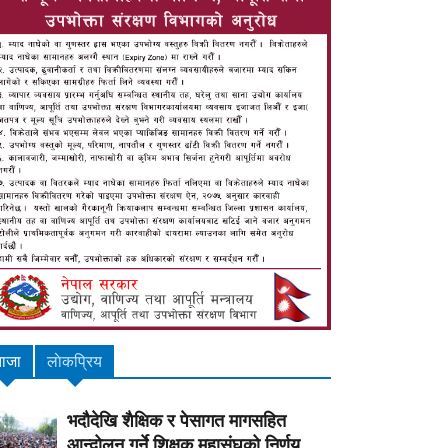
ाजा
लाेकप्रिय
भदौदेखि शैक्षिक र पेसागत मागसहित
आन्दोलन गर्ने शिक्षक महासंघको निर्णय