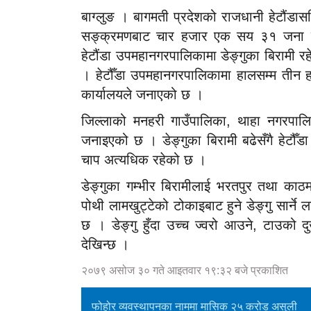
बाग्लुङ । बागमती प्रदेशको राजधानी हेटौंडा
सङ्क्रमणबाट चार हजार एक सय ३१ जना बिर
हेटौंडा उपमहानगरपालिकामा डेङ्गुका बिरामी रह
। हेटौँडा उपमहानगरपालिकामा हालसम्म तीन
कार्यालयले जनाएको छ ।
जिल्लाको मनहरी गाउँपालिका, थाहा नगरपालि
जनाइएको छ । डेङ्गुका बिरामी बढेसँगै हेटौँड
चाप अत्यधिक रहेको छ ।
डेङ्गुका गम्भीर बिरामीलाई भरतपुर तथा क
पोथी लामखुट्टेको टोकाइबाट हुने डेङ्गु सार्ने लाम
छ । डेङ्गु हुँदा उच्च ज्वरो आउने, टाउको दुख
देखिन्छ ।
२०७९ असोज ३० गते आइतवार १९:३२ बजे प्रकाशित
फोहोर व्यवस्थापनका नाममा मासिक २५ करोड असुली