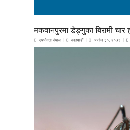
मकवानपुरमा डेङ्गुका बिरामी चार 
उपभाेक्ता नेपाल
काठमाडौं
असोज ३०, २०७९