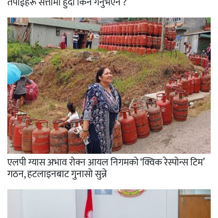
तपाईंहरू सत्तामा हुँदा किन गर्नुभएन ?
एलपी ग्यास अभाव रोक्न आयल निगमको ‘क्विक रेस्पोन्स टिम’
गठन, हटलाइनबाट गुनासो सुन्ने