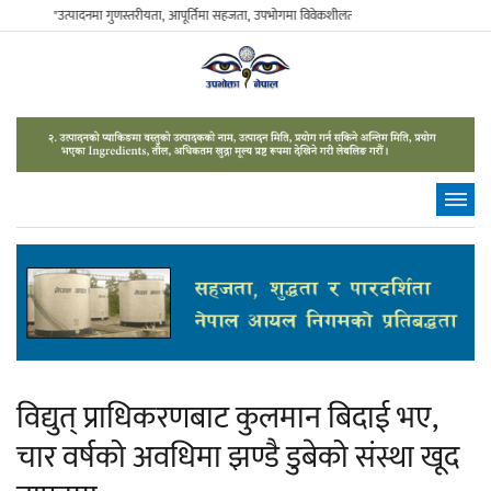
"उत्पादनमा गुणस्तरीयता, आपूर्तिमा सहजता, उपभोगमा विवेकशीलता" - The Sustainable Consumer.
विद्युत् प्राधिकरणबाट कुलमान बिदाई भए,
चार वर्षको अवधिमा झण्डै डुबेको संस्था खूद