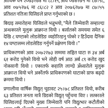
आर्थिक वर्ष २०७३र७४ मा ८८।१९, आव ०७४र७५ मा ८७।९८,
आव ०७५र७६ मा ८६।८२ र आव २०७६र७७ मा ८७।५५
प्रतिशत नतिजा घिसिङले प्राप्त गर्नुभएको छ ।
बिदाइ समारोहमा घिसिङले भन्नुभयो, “मैले जिम्मेवारी सम्हाल्दा
अन्धकारले मुलुक आक्रान्त थियो । बर्सातको समयमा समेत ६
देखि ८ घण्टाको लोडसेडिङ व्यहोरिरहनु परेको र हिउँदमा दैनिक
१४ घण्टासम्म लोडसेडिङ गर्नुपर्ने प्रक्षेपण थियो ।”
प्राधिकरणको आव २०७२र७३ सम्ममा सञ्चित घाटा रु ३४ अर्ब
६१ करोड पुगेको थियो भने सोही वर्ष आठ अर्ब ८९ करोड खुद
नोक्सानी थियो । एकातर्फ कहालि लाग्दो अँध्यारोले मुलुक
आक्रान्त थियो भने अर्कोतर्फ प्राधिकरणको घाटाको ग्राफ बढ्दो
क्रममा थियो ।
प्रणालीमा वार्षिक विद्युत् चुहावट २५।७८ प्रतिशत थियो, करीब
६३ प्रतिशत जनता मात्रै ग्रिडको विद्युत् पहुँचमा थिए । सरकारले
घिसिङलाई दिएको मुख्य जिम्मेवारी पनि विद्युत्भार कटौतीको