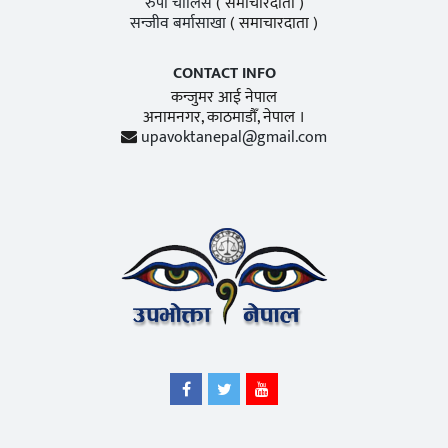
रुपा चालिसे
( समाचारदाता )
सन्जीव बर्मासाखा
( समाचारदाता )
CONTACT INFO
कन्जुमर आई नेपाल
अनामनगर, काठमाडाैँ, नेपाल ।
upavoktanepal@gmail.com