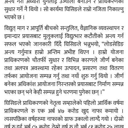
अन्त्य गरी अँध्यारो युगलाई उज्यालो बनाउने र प्राधिकरणको
सुधार गर्ने नै थियो । सो कार्यमा घिसिङले राम्रो नजिता निकाल्नु
भएको छ ।
विद्युत् माग र आपूर्ति बीचको सन्तुलित, वैज्ञानिक व्यवस्थापन र
इमान्दार प्रयासबाट मुलुकलाई विद्युत्भार कटौतीको अन्त्य गर्न
सफल भएको जानकारी दिँदै घिसिङले भन्नुभयो, “लोडसेडिङ
अन्त्य गर्नुमात्र हाम्रो अन्तिम अभीष्ट थिएन । हाम्रो योजना
प्राधिकरणको चौतर्फी सुधार र विभिन्न कारणले जीर्ण बनेका
तथा अलपत्र अवस्थामा रहेका उत्पादन, प्रसारण तथा वितरण
तर्फका आयोजना सम्पन्न गर्नु तथा नयाँ शुरु गर्नु थियो । जीर्ण
बनेका अधिकांश आयोजना निरन्तरको प्रयासबाट निर्माण सम्पन्न
भएका छन् भने केही सम्पन्न हुने चरणमा पुगेका छन् ।”
घिसिङले प्राधिकरणको नेतृत्व सम्हालेको पहिलो आर्थिक वर्षमा
प्राधिकरणले रु एक अर्ब ४७ करोड खुद नाफा कमायो ।
त्यसपछिका वर्षहरुमा नाफाको ग्राफ उकालो लाग्दै गयो । दोस्रो
वर्ष रु दुई अर्ब ८५ करोड, तेस्रो वर्ष रु नौ अर्ब ८१ करोड २५ लाख