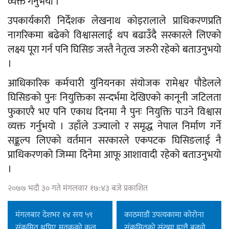
व्यक्त गर्नुभयो ।
उपकार्यकारी निर्देशक लेखनाथ कोइरालाले प्राधिकरणप्रति
नागरिकमा बढेको विश्वासलाई थप बढाउँदै सरकारले लिएको
लक्ष्य पूरा गर्न पनि घिसिङ जस्तै नेतृत्व जरुरी रहेको बताउनुभयो
।
आधिकारिक कर्मचारी युनियनका संयोजक रामेश्वर पौडेलले
घिसिङको पुनः नियुक्तिका सन्दर्भमा देखिएको कानूनी जटिलता
फुकाएरै भए पनि एकाध दिनमा नै पुनः नियुक्ति पाउने विश्वास
व्यक्त गर्नुभयो । उहाँले उज्यालो र समृद्ध नेपाल निर्माण गर्ने
सङ्कल्प लिएको वर्तमान सरकारले एकपटक घिसिङलाई नै
प्राधिकरणको जिम्मा दिनेमा आफू आशावादी रहेको बताउनुभयो
।
२०७७ भदौ ३० गते मंगलवार १७:४३ बजे प्रकाशित
मंगलबार देशभर १४ सय ५९
काठमाडौं उपत्यकामा कोरोना
संक्रमित थपिए, मृतकको कुल
संक्रमितको संख्या ह्वात्तै बढ्यो,