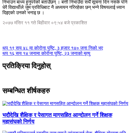
निभाउन बाध्य हुनुपरेको बताउँछन् । बत्ती निभाउँदा सधैँ सूचना दिन नसके पनि
धेरै विद्यार्थीले जुम प्रविधिबाट नै अध्ययन गरिरहेका छन् भन्ने विषयलाई ध्यान
दिइएको उनको भनाइ छ ।
२०७७ मंसिर ११ गते बिहीवार ०९:५४ बजे प्रकाशित
थप १९ सय ४८ मा कोरोना पुष्टि, ३ हजार १४० जना निको भए
थप १६ सय १४ जनामा कोरोना पुष्टि, २३ जनाको मृत्यु
प्रतिक्रिया दिनुहोस्
सम्बन्धित शीर्षकहरु
भदौदेखि शैक्षिक र पेसागत मागसहित आन्दोलन गर्ने शिक्षक
महासंघको निर्णय