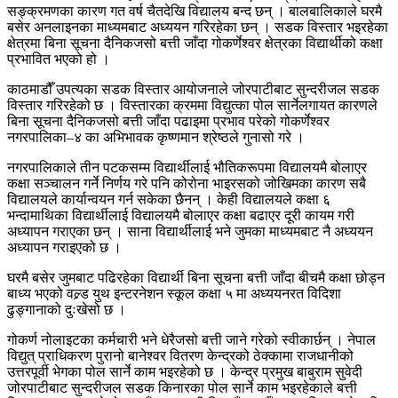
सङ्क्रमणका कारण गत वर्ष चैतदेखि विद्यालय बन्द छन् । बालबालिकाले घरमै
बसेर अनलाइनका माध्यमबाट अध्ययन गरिरहेका छन् । सडक विस्तार भइरहेका
क्षेत्रमा बिना सूचना दैनिकजसो बत्ती जाँदा गोकर्णेश्वर क्षेत्रका विद्यार्थीको कक्षा
प्रभावित भएको हो ।
काठमाडौँ उपत्यका सडक विस्तार आयोजनाले जोरपाटीबाट सुन्दरीजल सडक
विस्तार गरिरहेको छ । विस्तारका क्रममा विद्युत्का पोल सार्नेलगायत कारणले
बिना सूचना दैनिकजसो बत्ती जाँदा पढाइमा प्रभाव परेको गोकर्णेश्वर
नगरपालिका–४ का अभिभावक कृष्णमान श्रेष्ठले गुनासो गरे ।
नगरपालिकाले तीन पटकसम्म विद्यार्थीलाई भौतिकरूपमा विद्यालयमै बोलाएर
कक्षा सञ्चालन गर्ने निर्णय गरे पनि कोरोना भाइरसको जोखिमका कारण सबै
विद्यालयले कार्यान्वयन गर्न सकेका छैनन् । केही विद्यालयले कक्षा ६
भन्दामाथिका विद्यार्थीलाई विद्यालयमै बोलाएर कक्षा बढाएर दूरी कायम गरी
अध्यापन गराएका छन् । साना विद्यार्थीलाई भने जुमका माध्यमबाट नै अध्ययन
अध्यापन गराइएको छ ।
घरमै बसेर जुमबाट पढिरहेका विद्यार्थी बिना सूचना बत्ती जाँदा बीचमै कक्षा छोड्न
बाध्य भएको वल्र्ड युथ इन्टरनेशन स्कूल कक्षा ५ मा अध्ययनरत विदिशा
ढुङ्गानाको दुःखेसो छ ।
गोकर्ण नोलाइटका कर्मचारी भने धेरैजसो बत्ती जाने गरेको स्वीकार्छन् । नेपाल
विद्युत् प्राधिकरण पुरानो बानेश्वर वितरण केन्द्रको ठेक्कामा राजधानीको
उत्तरपूर्वी भेगका पोल सार्ने काम भइरहेको छ । केन्द्र प्रमुख बाबुराम सुवेदी
जोरपाटीबाट सुन्दरीजल सडक किनारका पोल सार्ने काम भइरहेकाले बत्ती