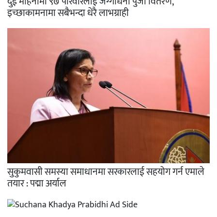
दुई महिनामा ९७ परिवारलाई जग्गाधनी पुर्जा वितरण,
इच्छाकामनामा सबैभन्दा धेरै लाभग्राही
सुकुमवासी समस्या समाधानमा सरकारलाई सहयोग गर्न एमाले
तयार : पद्मा अर्याल