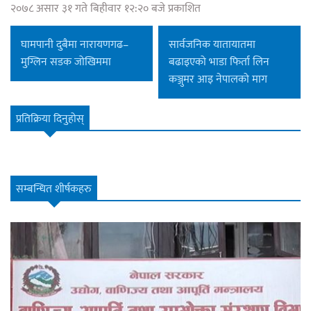
२०७८ असार ३१ गते बिहीवार १२:२० बजे प्रकाशित
घामपानी दुबैमा नारायणगढ–
सार्वजनिक यातायातमा
मुग्लिन सडक जोखिममा
बढाइएको भाडा फिर्ता लिन
कञ्जुमर आइ नेपालको माग
प्रतिक्रिया दिनुहोस्
सम्बन्धित शीर्षकहरु