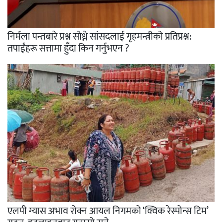
निर्मला पन्तबारे प्रश्न सोध्ने सांसदलाई गृहमन्त्रीको प्रतिप्रश्न:
तपाईंहरू सत्तामा हुँदा किन गर्नुभएन ?
एलपी ग्यास अभाव रोक्न आयल निगमको ‘क्विक रेस्पोन्स टिम’