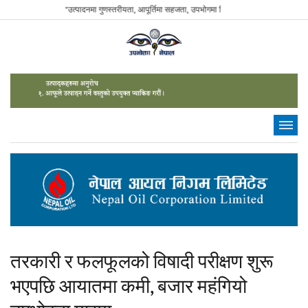
"उत्पादनमा गुणस्तरीयता, आपूर्तिमा सहजता, उपभोगमा विवेकशीलता" - The Sustainable C
तरकारी र फलफूलको विषादी परीक्षण शुरू
भएपछि आयातमा कमी, बजार महंगियो