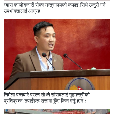
ग्यास कालोबजारी रोक्न मन्त्रालयको कडाइ, सिधै उजुरी गर्न
उपभोक्तालाई आग्रह
निर्मला पन्तबारे प्रश्न सोध्ने सांसदलाई गृहमन्त्रीको
प्रतिप्रश्न: तपाईंहरू सत्तामा हुँदा किन गर्नुभएन ?