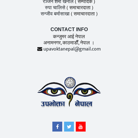
रञ्जन शर्मा खनाल
( सम्पादक )
रुपा चालिसे
( समाचारदाता )
सन्जीव बर्मासाखा
( समाचारदाता )
CONTACT INFO
कन्जुमर आई नेपाल
अनामनगर, काठमाडाैँ, नेपाल ।
upavoktanepal@gmail.com