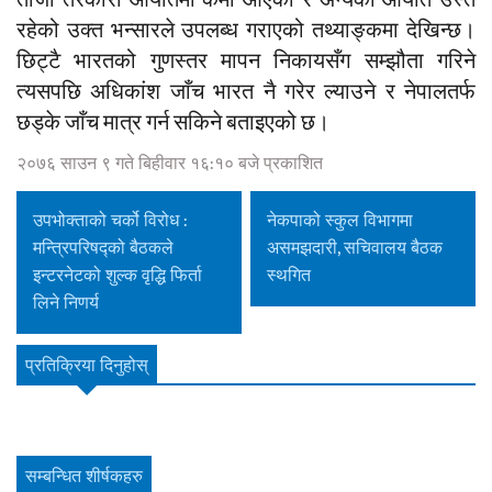
ताजा तरकारी आयातमा कमी आएको र अन्यको आयात उस्तै
रहेको उक्त भन्सारले उपलब्ध गराएको तथ्याङ्कमा देखिन्छ।
छिट्टै भारतको गुणस्तर मापन निकायसँग सम्झौता गरिने
त्यसपछि अधिकांश जाँच भारत नै गरेर ल्याउने र नेपालतर्फ
छड्के जाँच मात्र गर्न सकिने बताइएको छ।
२०७६ साउन ९ गते बिहीवार १६:१० बजे प्रकाशित
उपभोक्ताको चर्को विरोध :
नेकपाको स्कुल विभागमा
मन्त्रिपरिषद्को बैठकले
असमझदारी, सचिवालय बैठक
इन्टरनेटको शुल्क वृद्धि फिर्ता
स्थगित
लिने निणर्य
प्रतिक्रिया दिनुहोस्
सम्बन्धित शीर्षकहरु