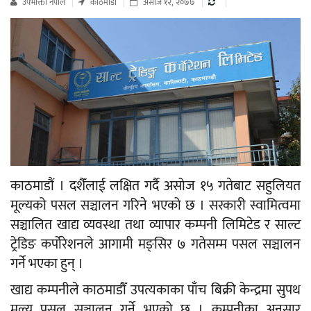
उपभाेक्ता नेपाल
काठमाडौं
असोज १२, २०७७
काठमाडौं । दशैँंलाई लक्षित गर्दै असोज १५ गतेबाट सहुलियत
मूल्यको पसल सञ्चालन गरिने भएको छ । सरकारी स्वामित्वमा
सञ्चालित खाद्य व्यवस्था तथा व्यापार कम्पनी लिमिटेड र साल्ट
ट्रेडिङ कर्पोरेशनले आगामी मङ्सिर ७ गतेसम्म पसल सञ्चालन
गर्ने भएका हुन् ।
खाद्य कम्पनीले काठमाडौँ उपत्यकाका पाँच बिक्री केन्द्रमा सुपथ
मूल्य पसल सञ्चालन गर्ने भएको छ । कम्पनीका अनुसार