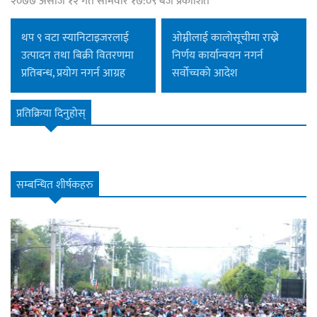
२०७७ असोज १२ गते सोमवार १७:०९ बजे प्रकाशित
थप ९ वटा स्यानिटाइजरलाई
ओम्नीलाई कालोसूचीमा राख्ने
उत्पादन तथा बिक्री वितरणमा
निर्णय कार्यान्वयन नगर्न
प्रतिबन्ध, प्रयोग नगर्न आग्रह
सर्वोच्चको आदेश
प्रतिक्रिया दिनुहोस्
सम्बन्धित शीर्षकहरु