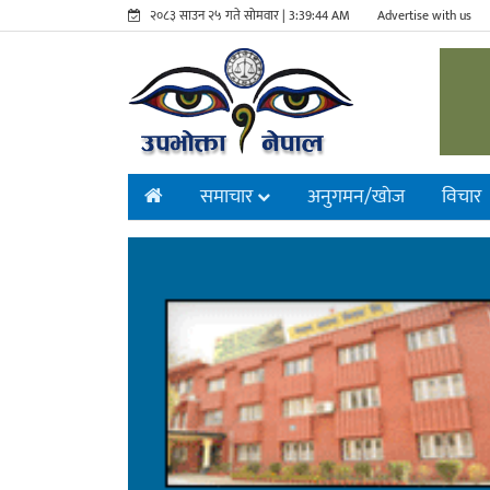
२०८३ साउन २५ गते सोमवार |
3:39:45 AM
Advertise with us
समाचार
अनुगमन/खाेज
विचार