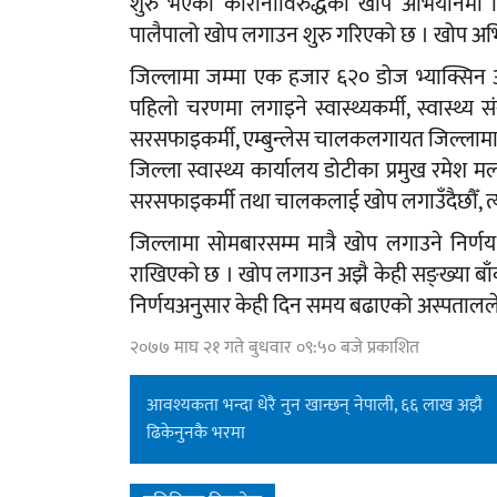
शुरु भएको कोरोनाविरुद्धको खोप अभियानमा जि
पालैपालो खोप लगाउन शुरु गरिएको छ । खोप अभ
जिल्लामा जम्मा एक हजार ६२० डोज भ्याक्सिन
पहिलो चरणमा लगाइने स्वास्थ्यकर्मी, स्वास्थ्य सं
सरसफाइकर्मी, एम्बुन्लेस चालकलगायत जिल्लाम
जिल्ला स्वास्थ्य कार्यालय डोटीका प्रमुख रमेश म
सरसफाइकर्मी तथा चालकलाई खोप लगाउँदैछौँ, त्
जिल्लामा सोमबारसम्म मात्रै खोप लगाउने निर
राखिएको छ । खोप लगाउन अझै केही सङ्ख्या बा
निर्णयअनुसार केही दिन समय बढाएको अस्पताल
२०७७ माघ २१ गते बुधवार ०९:५० बजे प्रकाशित
आवश्यकता भन्दा धेरै नुन खान्छन् नेपाली, ६६ लाख अझै
ढिकेनुनकै भरमा