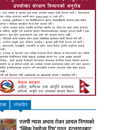
ाजा
लाेकप्रिय
एलपी ग्यास अभाव रोक्न आयल निगमको
‘क्विक रेस्पोन्स टिम’ गठन, हटलाइनबाट