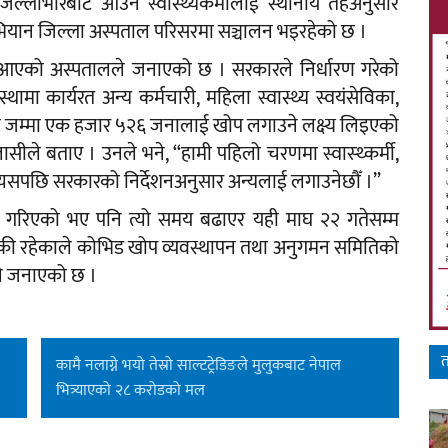
ल्लाभरिबाट आउने स्वास्थ्यकर्मीलाई स्थानीय तहअनुसार
ियान जिल्ला अस्पताल परिसरमा सञ्चालन भइरहेको छ ।
 आएको अस्पतालले जनाएको छ । सरकारले निर्धारण गरेको
स्थामा कार्यरत अन्य कर्मचारी, महिला स्वास्थ्य स्वयंसेविका,
ा जम्मा एक हजार ५२६ जनालाई खोप लगाउने लक्ष्य लिइएको
लासीले बताए । उनले भने, “हामी पहिलो चरणमा स्वास्थ्कर्मी,
यसपछि सरकारको निर्देशनअनुसार अन्यलाई लगाउनेछौँ ।”
्णय गरिएको भए पनि त्यो समय बढाएर यही माघ २२ गतेसम्म
ँकी रहेकाले कोभिड खोप व्यवस्थापन तथा अनुगमन समितिको
ले जनाएको छ ।
त
कामै नलाग्ने भयो तेस्रो साल्टट्रेडिङले मुलुकबाट नेपाल
भित्र्याएको २८ करोडको मल