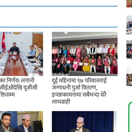
द्का निर्णय: लगानी
दुई महिनामा ९७ परिवारलाई
ाँ सीईओदेखि यूजीसी
जग्गाधनी पुर्जा वितरण,
क्तिसम्म
इच्छाकामनामा सबैभन्दा धेरै
लाभग्राही