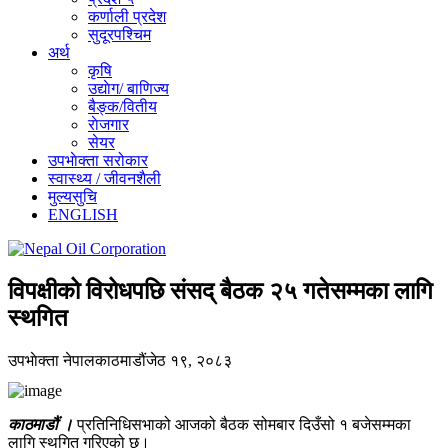
कर्णाली प्रदेश
सुदूरपश्चिम
अर्थ
कृषि
उद्याेग/ बाणिज्य
बैङ्क/वितीय
राेजगार
सेयर
उपभाेक्ता सरोकार
स्वास्थ्य / जीवनशैली
मुल्यसुचि
ENGLISH
विपक्षीको विरोधपछि संसद् बैठक २५ गतेसम्मका लागि
स्थगित
उपभाेक्ता नेपाल
काठमाडौं
जेठ १९, २०८३
काठमाडौं ।
प्रतिनिधिसभाको आजको बैठक सोमबार दिउँसो १ बजेसम्मका
लागि स्थगित गरिएको छ।