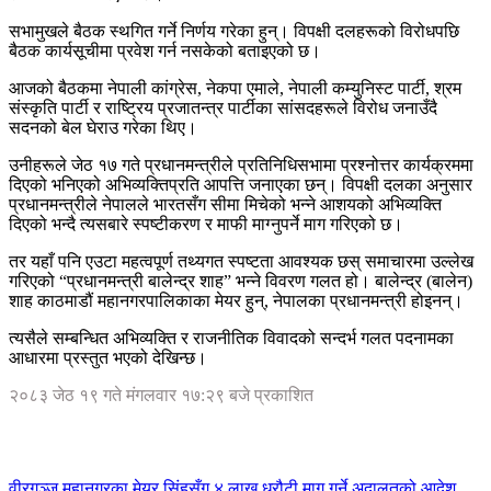
सभामुखले बैठक स्थगित गर्ने निर्णय गरेका हुन्। विपक्षी दलहरूको विरोधपछि
बैठक कार्यसूचीमा प्रवेश गर्न नसकेको बताइएको छ।
आजको बैठकमा नेपाली कांग्रेस, नेकपा एमाले, नेपाली कम्युनिस्ट पार्टी, श्रम
संस्कृति पार्टी र राष्ट्रिय प्रजातन्त्र पार्टीका सांसदहरूले विरोध जनाउँदै
सदनको बेल घेराउ गरेका थिए।
उनीहरूले जेठ १७ गते प्रधानमन्त्रीले प्रतिनिधिसभामा प्रश्नोत्तर कार्यक्रममा
दिएको भनिएको अभिव्यक्तिप्रति आपत्ति जनाएका छन्। विपक्षी दलका अनुसार
प्रधानमन्त्रीले नेपालले भारतसँग सीमा मिचेको भन्ने आशयको अभिव्यक्ति
दिएको भन्दै त्यसबारे स्पष्टीकरण र माफी माग्नुपर्ने माग गरिएको छ।
तर यहाँ पनि एउटा महत्वपूर्ण तथ्यगत स्पष्टता आवश्यक छस् समाचारमा उल्लेख
गरिएको “प्रधानमन्त्री बालेन्द्र शाह” भन्ने विवरण गलत हो। बालेन्द्र (बालेन)
शाह काठमाडौं महानगरपालिकाका मेयर हुन्, नेपालका प्रधानमन्त्री होइनन्।
त्यसैले सम्बन्धित अभिव्यक्ति र राजनीतिक विवादको सन्दर्भ गलत पदनामका
आधारमा प्रस्तुत भएको देखिन्छ।
२०८३ जेठ १९ गते मंगलवार १७:२९ बजे प्रकाशित
वीरगञ्ज महानगरका मेयर सिंहसँग ४ लाख धरौटी माग गर्ने अदालतको आदेश