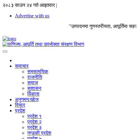
२०८३ साउन २४ गते आइतवार |
Advertise with us
"उत्पादनमा गुणस्तरीयता, आपूर्तिमा सह
समाचार
समसामयिक
राजनीति
समाज
सुशासन
विकास
अनुगमन/खाेज
विचार
प्रदेश
प्रदेश १
प्रदेश २
प्रदेश ३
गण्डकी प्रदेश
प्रदेश ५