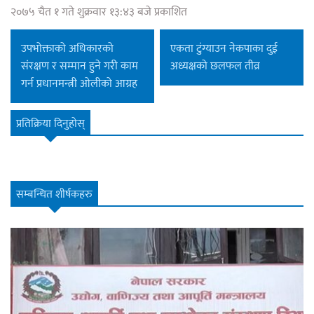
२०७५ चैत १ गते शुक्रवार १३:४३ बजे प्रकाशित
उपभोक्ताको अधिकारको
एकता टुंग्याउन नेकपाका दुई
संरक्षण र सम्मान हुने गरी काम
अध्यक्षको छलफल तीव्र
गर्न प्रधानमन्त्री ओलीको आग्रह
प्रतिक्रिया दिनुहोस्
सम्बन्धित शीर्षकहरु