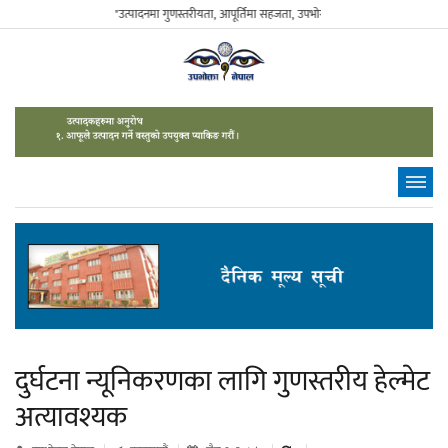
"उत्पादनमा गुणस्तरीयता, आपूर्तिमा सहजता, उपभोगमा विवेकशीलता" - The Susta
दुर्घटना न्यूनिकरणका लागि गुणस्तरीय हेल्मेट
अत्यावश्यक